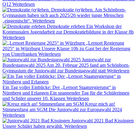
Q12
Weiterlesen
Demokratie (er)leben.
Am Schönborn-
Gymnasium haben sich auch 2025/26 wieder junge Menschen
„eingemischt“.
Weiterlesen
Demokratie erleben
Ein Workshop der
Kommunalen Jugendarbeit zur Demokratiebildung in der Klasse 8b
Weiterlesen
„Lernort Regierung
2025“ in Würzburg
Unsere Klasse 10b zu Gast bei der Regierung
von Unterfranken
Weiterlesen
Juniorwahl zur
Bundestagswahl 2025
Am 20. Februar 2025 fand am Schönborn-
Gymnasium die Juniorwahl zur Bundestagswahl statt
Weiterlesen
Ein Tag voller Einblicke: Der „Lernort Staatsregierung“ in
Nürnberg und Erlangen
Ein spannender Tag für die Schülerinnen
und Schüler unserer 10. Klassen
Weiterlesen
Kreuz mich an!
Stimmenfang am SGM
Die Juniorwahl zur Europawahl 2024
Weiterlesen
Juniorwahl 2021 Bad Kissingen
Unsere Schüler haben gewählt.
Weiterlesen