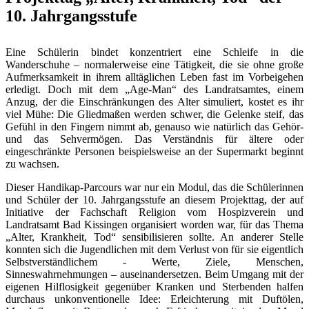
10. Jahrgangsstufe
Eine Schülerin bindet konzentriert eine Schleife in die
Wanderschuhe – normalerweise eine Tätigkeit, die sie ohne große
Aufmerksamkeit in ihrem alltäglichen Leben fast im Vorbeigehen
erledigt. Doch mit dem „Age-Man“ des Landratsamtes, einem
Anzug, der die Einschränkungen des Alter simuliert, kostet es ihr
viel Mühe: Die Gliedmaßen werden schwer, die Gelenke steif, das
Gefühl in den Fingern nimmt ab, genauso wie natürlich das Gehör-
und das Sehvermögen. Das Verständnis für ältere oder
eingeschränkte Personen beispielsweise an der Supermarkt beginnt
zu wachsen.
Dieser Handikap-Parcours war nur ein Modul, das die Schülerinnen
und Schüler der 10. Jahrgangsstufe an diesem Projekttag, der auf
Initiative der Fachschaft Religion vom Hospizverein und
Landratsamt Bad Kissingen organisiert worden war, für das Thema
„Alter, Krankheit, Tod“ sensibilisieren sollte. An anderer Stelle
konnten sich die Jugendlichen mit dem Verlust von für sie eigentlich
Selbstverständlichem - Werte, Ziele, Menschen,
Sinneswahrnehmungen – auseinandersetzen. Beim Umgang mit der
eigenen Hilflosigkeit gegenüber Kranken und Sterbenden halfen
durchaus unkonventionelle Idee: Erleichterung mit Duftölen,