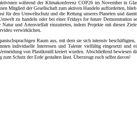
ktivisten während der Klimakonferenz COP26 im November in Glas
lnen Mitglied der Gesellschaft zum aktiven Handeln aufforderten, blie
für den Umweltschutz und die Rettung unseres Planeten und damit au
r Umwelt zu handeln oder bei einer Fridays for future Demonstration
 Natur und Artenvielfalt einzutreten, indem Projekte mit diesen Ziele
ervideo verwirklichen.
spanischsprachigen Raum aus, mit dem sie sich intensiv beschäftigte
en individuelle Interessen und Talente vielfältig eingesetzt und e
 Vermeidung von Plastikmüll kreiert wurden. Abschließend bewiesen d
ag zum Schutz der Erde gestalten lässt. Überzeugt euch selbst davon!