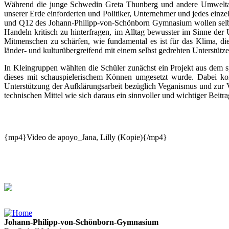
Während die junge Schwedin Greta Thunberg und andere Umwelta
unserer Erde einforderten und Politiker, Unternehmer und jedes einze
und Q12 des Johann-Philipp-von-Schönborn Gymnasium wollen selbst 
Handeln kritisch zu hinterfragen, im Alltag bewusster im Sinne de
Mitmenschen zu schärfen, wie fundamental es ist für das Klima, die
länder- und kulturübergreifend mit einem selbst gedrehten Unterstütz
In Kleingruppen wählten die Schüler zunächst ein Projekt aus dem 
dieses mit schauspielerischem Können umgesetzt wurde. Dabei konnt
Unterstützung der Aufklärungsarbeit bezüglich Veganismus und zur
technischen Mittel wie sich daraus ein sinnvoller und wichtiger Beitr
{mp4}Video de apoyo_Jana, Lilly (Kopie){/mp4}
Johann-Philipp-von-Schönborn-Gymnasium